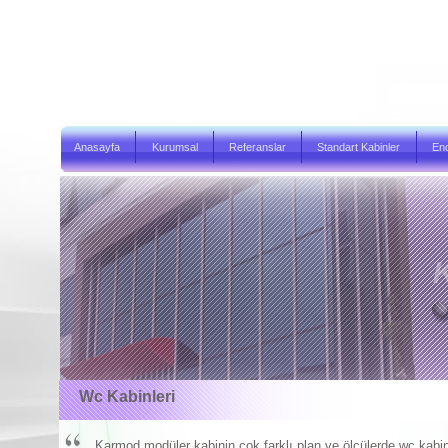
Anasayfa
Kurumsal
Referanslar
Standart Kabinler
End
Wc Kabinleri
Karmod modüler kabinin çok farklı plan ve ölçülerde wc kabin v