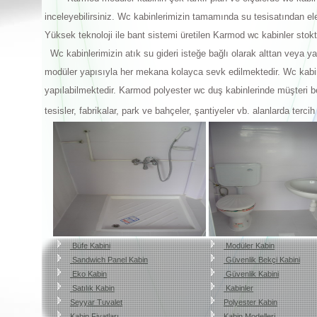
inceleyebilirsiniz. Wc kabinlerimizin tamamında su tesisatından ele
Yüksek teknoloji ile bant sistemi üretilen Karmod wc kabinler stok
Wc kabinlerimizin atık su gideri isteğe bağlı olarak alttan veya 
modüler yapısıyla her mekana kolayca sevk edilmektedir. Wc kabinl
yapılabilmektedir. Karmod polyester wc duş kabinlerinde müşteri b
tesisler, fabrikalar, park ve bahçeler, şantiyeler vb. alanlarda ter
Büfe Kabini
Modüler Kabin
Sandwich Panel Kabin
Güvenlik Bekçi Kabini
Eko Kabin
Güvenlik Kabini
Satılık Kabin
Kabinler
Seyyar Tuvalet
Polyester Kabin
Kabin Fiyatları
Kabin Modelleri