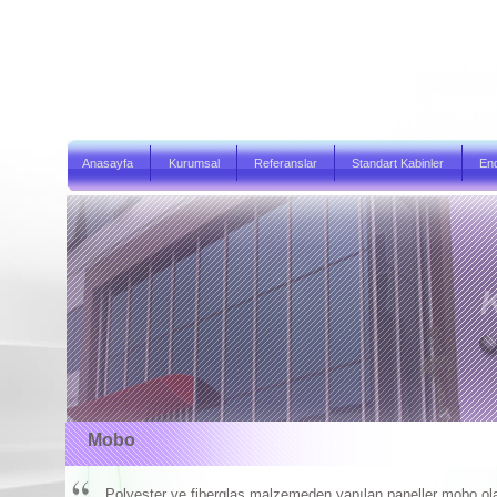
Anasayfa
Kurumsal
Referanslar
Standart Kabinler
End
Mobo
Polyester ve fiberglas malzemeden yapılan paneller mobo olarakt