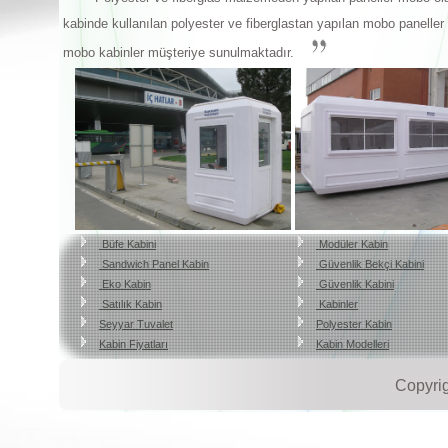
kabinde kullanılan polyester ve fiberglastan yapılan mobo paneller
mobo kabinler müşteriye sunulmaktadır.
Büfe Kabini
Modüler Kabin
Sandwich Panel Kabin
Güvenlik Bekçi Kabini
Eko Kabin
Güvenlik Kabini
Satılık Kabin
Kabinler
Seyyar Tuvalet
Polyester Kabin
Kabin Fiyatları
Kabin Modelleri
Copyri