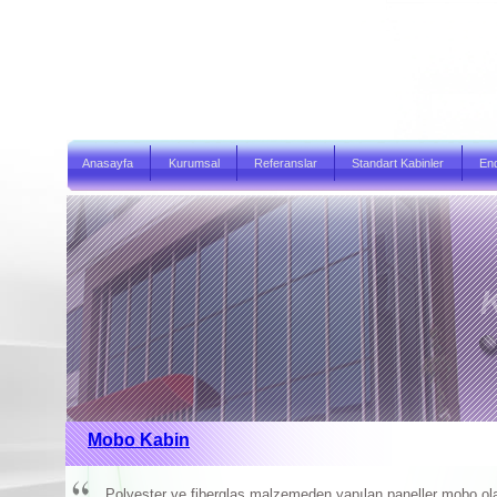
Anasayfa
Kurumsal
Referanslar
Standart Kabinler
End
Mobo Kabin
Polyester ve fiberglas malzemeden yapılan paneller mobo olarakt