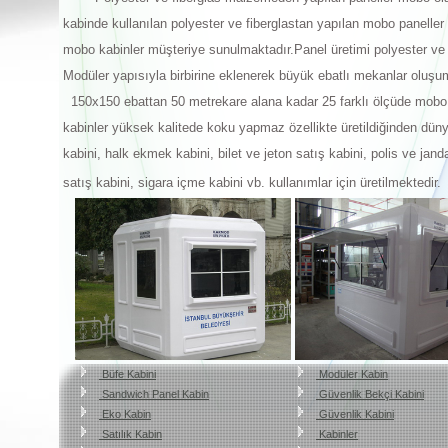
kabinde kullanılan polyester ve fiberglastan yapılan mobo paneller
mobo kabinler müşteriye sunulmaktadır.Panel üretimi polyester ve 
Modüler yapısıyla birbirine eklenerek büyük ebatlı mekanlar oluşu
150x150 ebattan 50 metrekare alana kadar 25 farklı ölçüde mobo 
kabinler yüksek kalitede koku yapmaz özellikte üretildiğinden dün
kabini, halk ekmek kabini, bilet ve jeton satış kabini, polis ve ja
satış kabini, sigara içme kabini vb. kullanımlar için üretilmektedi
Büfe Kabini
Modüler Kabin
Sandwich Panel Kabin
Güvenlik Bekçi Kabini
Eko Kabin
Güvenlik Kabini
Satılık Kabin
Kabinler