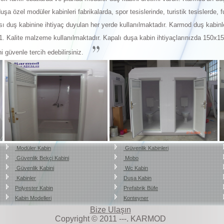
uşa özel modüler kabinleri fabrikalarda, spor tesislerinde, turistik tesislerde,
ı duş kabinine ihtiyaç duyulan her yerde kullanılmaktadır. Karmod duş kabinl
 1. Kalite malzeme kullanılmaktadır. Kapalı duşa kabin ihtiyaçlarınızda 150x15
ni güvenle tercih edebilirsiniz.
Modüler Kabin
Güvenlik Kabinleri
Güvenlik Bekçi Kabini
Mobo
Güvenlik Kabini
Wc Kabin
Kabinler
Duşa Kabin
Polyester Kabin
Prefabrik Büfe
Kabin Modelleri
Konteyner
Bize Ulaşın
Copyright © 2011 ---. KARMOD