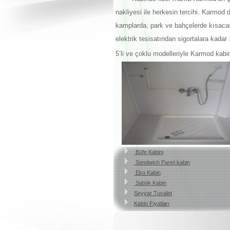
nakliyesi ile herkesin tercihi. Karmod d
kamplarda, park ve bahçelerde kısacas
elektrik tesisatından sigortalara kadar
5’li ve çoklu modelleriyle Karmod kabi
Büfe Kabini
Sandwich Panel kabin
Eko Kabin
Satılık Kabin
Seyyar Tuvalet
Kabin Fiyatları