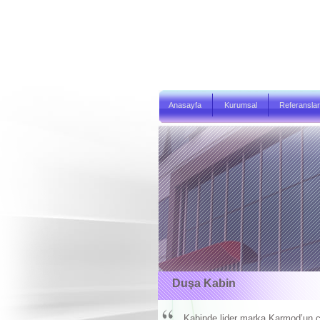
Anasayfa
Kurumsal
Referanslar
Duşa Kabin
Kabinde lider marka Karmod’un çok 