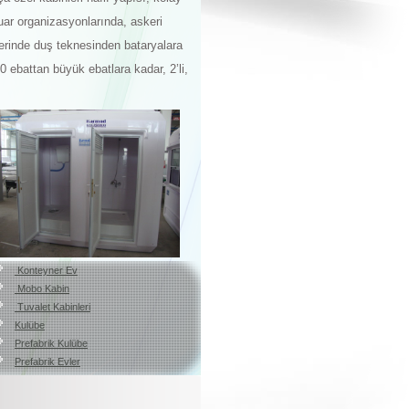
 fuar organizasyonlarında, askeri
erinde duş teknesinden bataryalara
0 ebattan büyük ebatlara kadar, 2’li,
Konteyner Ev
Mobo Kabin
Tuvalet Kabinleri
Kulübe
Prefabrik Kulübe
Prefabrik Evler