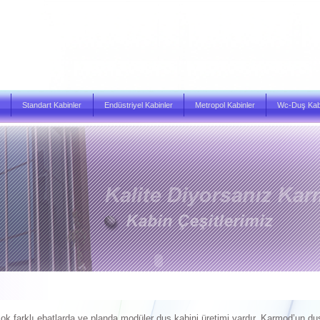
Standart Kabinler
Endüstriyel Kabinler
Metropol Kabinler
Wc-Duş Kabi
farklı ebatlarda ve planda modüler duş kabini üretimi vardır. Karmod’un duşa 