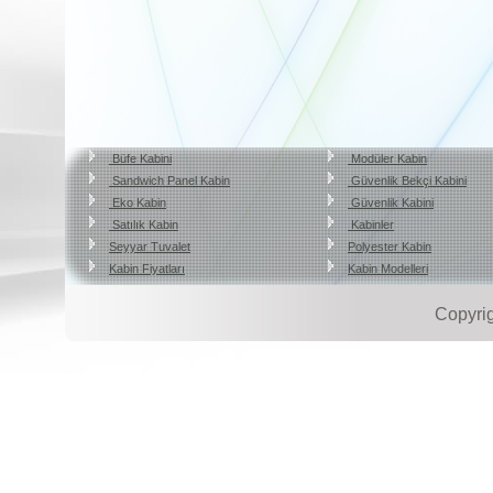
Büfe Kabini
Modüler Kabin
Sandwich Panel Kabin
Güvenlik Bekçi Kabini
Eko Kabin
Güvenlik Kabini
Satılık Kabin
Kabinler
Seyyar Tuvalet
Polyester Kabin
Kabin Fiyatları
Kabin Modelleri
Copyri