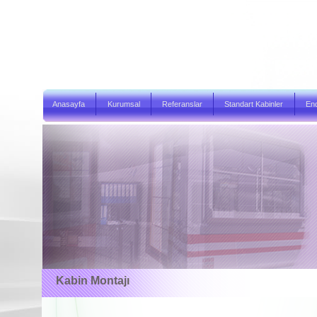
Anasayfa
Kurumsal
Referanslar
Standart Kabinler
End
Kabin Montajı