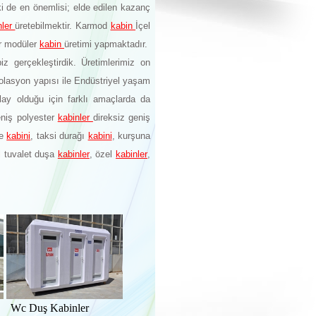
ki de en önemlisi; elde edilen kazanç
nler
üretebilmektir. Karmod
kabin
İçel
ter modüler
kabin
üretimi yapmaktadır.
iz gerçekleştirdik. Üretimlerimiz on
zolasyon yapısı ile Endüstriyel yaşam
lay olduğu için farklı amaçlarda da
Geniş polyester
kabinler
direksiz geniş
me
kabini
, taksi durağı
kabini
, kurşuna
il tuvalet duşa
kabinler
, özel
kabinler
,
c Duş Kabinler