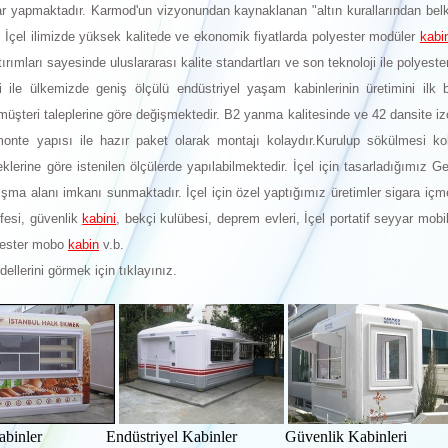
mlar yapmaktadır. Karmod'un vizyonundan kaynaklanan "altın kurallarından bel
, İçel ilimizde yüksek kalitede ve ekonomik fiyatlarda polyester modüler
kabi
tırımları sayesinde uluslararası kalite standartları ve son teknoloji ile polyes
i ile ülkemizde geniş ölçülü endüstriyel yaşam kabinlerinin üretimini ilk b
müşteri taleplerine göre değişmektedir. B2 yanma kalitesinde ve 42 dansite i
onte yapısı ile hazır paket olarak montajı kolaydır.Kurulup sökülmesi ko
steklerine göre istenilen ölçülerde yapılabilmektedir. İçel için tasarladığımız 
ışma alanı imkanı sunmaktadır. İçel için özel yaptığımız üretimler sigara iç
fesi, güvenlik
kabini
, bekçi kulübesi, deprem evleri, İçel portatif seyyar mob
lyester mobo
kabin
v.b.
dellerini görmek için tıklayınız.
abinler Endüstriyel Kabinler Güvenlik Kabinleri W