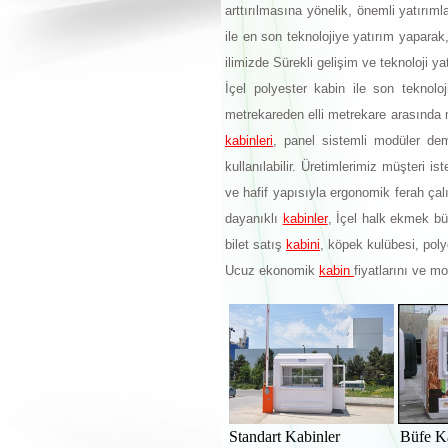
arttırılmasına yönelik, önemli yatırı
ile en son teknolojiye yatırım yaparak
ilimizde Sürekli gelişim ve teknoloji ya
İçel polyester kabin ile son teknoloj
metrekareden elli metrekare arasında 
kabinleri
, panel sistemli modüler dem
kullanılabilir. Üretimlerimiz müşteri i
ve hafif yapısıyla ergonomik ferah çal
dayanıklı
kabinler
, İçel halk ekmek bü
bilet satış
kabini
, köpek kulübesi, po
Ucuz ekonomik
kabin
fiyatlarını ve mo
Standart Kabinler Büfe K