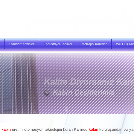
Standart Kabinler
Endüstriyel Kabinler
Metropol Kabinler
Wc-Duş Kabi
e
kabin
üretim otomasyon teknolojini kuran Karmod
kabin
kuruluşundan bu yan