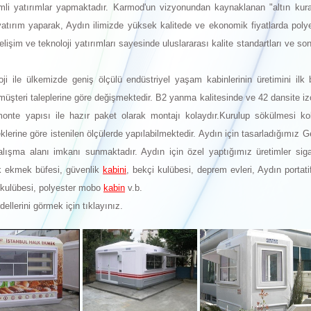
nemli yatırımlar yapmaktadır. Karmod'un vizyonundan kaynaklanan "altın kura
yatırım yaparak, Aydın ilimizde yüksek kalitede ve ekonomik fiyatlarda pol
elişim ve teknoloji yatırımları sayesinde uluslararası kalite standartları ve so
ji ile ülkemizde geniş ölçülü endüstriyel yaşam kabinlerinin üretimini ilk b
müşteri taleplerine göre değişmektedir. B2 yanma kalitesinde ve 42 dansite i
onte yapısı ile hazır paket olarak montajı kolaydır.Kurulup sökülmesi ko
steklerine göre istenilen ölçülerde yapılabilmektedir. Aydın için tasarladığımız 
alışma alanı imkanı sunmaktadır. Aydın için özel yaptığımız üretimler si
k ekmek büfesi, güvenlik
kabini
, bekçi kulübesi, deprem evleri, Aydın portat
 kulübesi, polyester mobo
kabin
v.b.
dellerini görmek için tıklayınız.