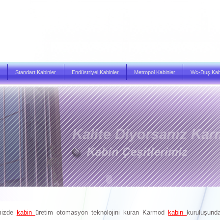
Standart Kabinler
Endüstriyel Kabinler
Metropol Kabinler
Wc-Duş Kabi
imizde
kabin
üretim otomasyon teknolojini kuran Karmod
kabin
kuruluşund