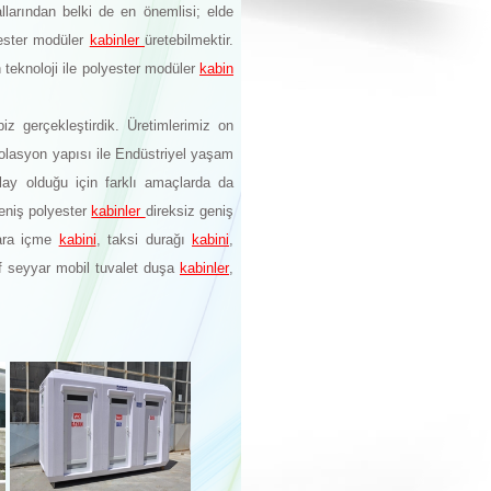
llarından belki de en önemlisi; elde
yester modüler
kabinler
üretebilmektir.
n teknoloji ile polyester modüler
kabin
iz gerçekleştirdik. Üretimlerimiz on
zolasyon yapısı ile Endüstriyel yaşam
lay olduğu için farklı amaçlarda da
Geniş polyester
kabinler
direksiz geniş
gara içme
kabini
, taksi durağı
kabini
,
if seyyar mobil tuvalet duşa
kabinler
,