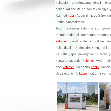
kalitesinin arttırılmasına yönelik, ö
edilen kazanç ile en son teknolojiye 
Karmod
kabin
Aydın ilimizde Sürekli g
üretimi yapmaktadır.
Aydın polyester kabin ile son teknolo
metrekareden elli metrekare arasında 
kabinleri
, panel sistemli modüler dem
kullanılabilir. Üretimlerimiz müşteri i
ve hafif yapısıyla ergonomik ferah ç
kurşuna dayanıklı
kabinler
, Aydın hal
özel
kabinler
, bilet satış
kabini
, köpek
Ucuz ekonomik
kabin
fiyatlarını ve mo